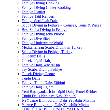
Fethiye Diving Booking
Fethiye Diving Center Booking
Fethiye Plajları
Fethiye Tatil Rehberi
Fethiye Sertifikalı Dalış
Scuba Diving in Fethiye – Courses, Tours & Prices
Best Scuba Diving in Fethiye
Fethiye Diving with Photos
Fethiye Dive Sites
Fethiye Underwater World
Mediterranean Scuba Diving in Turkey
Scuba Diving in Fethiye, Turkey
Ölüdeniz Dalış
Göcek Tüplü Dalış
Fethiye Dalış WhatsApp
Try Scuba Diving Fethiye
Göcek Diving Centre
Tüplü Dalış
Fethiye Tüplü Dalış Eğitimi
Fethiye Dalış Eğitimi
Yeni Başlayanlar İçin Tüplü Dalış Temel Rehber
Tüplü Dalış Nedir ve Nasıl Yapılır?
İyi Yüzme Bilmiyorum, Dalış Yapabilir Miyim?
Yüzme Bilmiyorum, Dalış Yapabilir Miyim
TÜPLÜ DALIŞ KURSU FİYATLARI