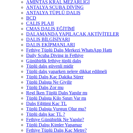
AMİNTAS KRAL MEZARLIĞI
ANTALYA SCUBA DİVİNG
ANTALYA TÜPLÜ DALIŞ
BCD
ÇALIŞ PLAJI
CMAS DALIŞ EĞİTİMİ
DALAMANDA YAPILACAK AKTİVİTELER
DALIŞ BİLGİSİYARI
DALIŞ EKİPMANLARI
Fethiye Tüplü Dalış Merkezi WhatsApp Hattı
Daily Scuba Diving in Fethiye
Günübirlik fethiye tüplü dalış
Tüplü dalış güvenli midir
Tüplü dalış yaparken nelere dikkat edilmeli
Tüplü Dalış Kaç Dakika Sürer
Tüplü Dalışta Ne Giyilir
Tüplü Dalış Zor mu
Regl İken Tüplü Dalış Yapılır mı
Tüplü Dalışta Kilo Sınırı Var mı
Dalış Eğitimi Kaç TL
Tüplü Dalışta Vurgun Olur mu?
Tüplü dalış kaç TL ?
Fethiye Günübirlik Ne Yapılır?
Tüplü Dalışı Kimler Yapamaz
Fethiye Tüplü Dalış Kaç Metre?