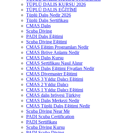
TÜPLÜ DALIŞ KURSU 2026
TÜPLÜ DALIŞ EĞİTİMİ
Tüplü Dalış Nedir 2026
Tüplü Dalış Sertifikası
CMAS Dalış
Scuba Diving
PADI Dalış Eğitimi
Scuba Diving Eğitimi
CMAS Eğitim Programları Nedir
CMAS Bröve Anlamı Nedir
CMAS Dalış Kursu
CMAS Sertifikası Nasıl Alınır
CMAS Dalış Eğitimi Fiyatları Nedir
CMAS Divemaster Eğitimi
CMAS 3 Yıldız Dalıcı Eğitimi
CMAS 2 Yıldız Dalıcı
CMAS 1 Yıldız Dalıcı Eğitimi
CMAS dalış brövesi Türkiye
CMAS Dalış Merkezi Nedir
CMAS Tüplü Dalış Eğitimi Nedir
Scuba Diving Near Me
PADI Scuba Certification
PADI Sertifikası
Scuba Diving Kursu
PADI Scuba Diving