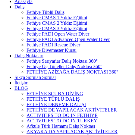
Anasayfa
Dalış
Fethiye Tüplü Dalış
Fethiye CMAS 1 Yıldız Eğitimi
Fethiye CMAS 2 Yıldız Eğitimi
Fethiye CMAS 3 Yıldız Eğitimi
Fethiye PADI Open Water Diver
Fethiye PADI Advanced Open Water Diver
Fethiye PADI Rescue Diver
Fethiye Divemaster Kursu
Dalış Noktaları
Fethiye Sarıyarlar Dalış Noktası 360°
Fethiye Üç Tüneller Dalış Noktası 360°
FETHİYE AZİZAĞA DALIŞ NOKTASI 360°
Sıkça Sorulan Sorular
İletişim
BLOG
FETHİYE SCUBA DİVİNG
FETHİYE TÜPLÜ DALIŞ
FETHİYE DENEME DALIŞI
FETHİYE DE YAPILACAK AKTİVİTELER
ACTIVITIES TO DO IN FETHİYE
ACTIVITIES TO DO IN TURKEY
Afkule Türk Hamamı Dalış Noktası
AKYAKA DA YAPILACAK AKTİVİTELER