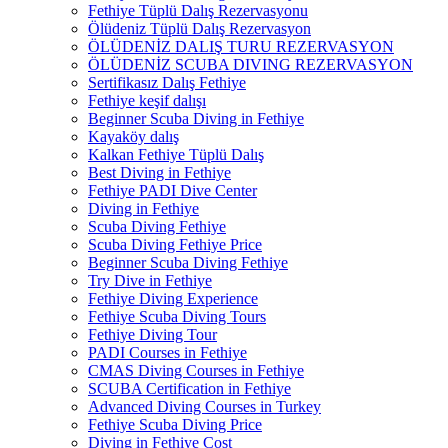
Fethiye Tüplü Dalış Rezervasyonu
Ölüdeniz Tüplü Dalış Rezervasyon
ÖLÜDENİZ DALIŞ TURU REZERVASYON
ÖLÜDENİZ SCUBA DIVING REZERVASYON
Sertifikasız Dalış Fethiye
Fethiye keşif dalışı
Beginner Scuba Diving in Fethiye
Kayaköy dalış
Kalkan Fethiye Tüplü Dalış
Best Diving in Fethiye
Fethiye PADI Dive Center
Diving in Fethiye
Scuba Diving Fethiye
Scuba Diving Fethiye Price
Beginner Scuba Diving Fethiye
Try Dive in Fethiye
Fethiye Diving Experience
Fethiye Scuba Diving Tours
Fethiye Diving Tour
PADI Courses in Fethiye
CMAS Diving Courses in Fethiye
SCUBA Certification in Fethiye
Advanced Diving Courses in Turkey
Fethiye Scuba Diving Price
Diving in Fethiye Cost