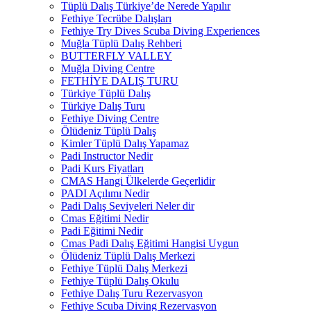
Tüplü Dalış Türkiye’de Nerede Yapılır
Fethiye Tecrübe Dalışları
Fethiye Try Dives Scuba Diving Experiences
Muğla Tüplü Dalış Rehberi
BUTTERFLY VALLEY
Muğla Diving Centre
FETHİYE DALIŞ TURU
Türkiye Tüplü Dalış
Türkiye Dalış Turu
Fethiye Diving Centre
Ölüdeniz Tüplü Dalış
Kimler Tüplü Dalış Yapamaz
Padi Instructor Nedir
Padi Kurs Fiyatları
CMAS Hangi Ülkelerde Geçerlidir
PADI Açılımı Nedir
Padi Dalış Seviyeleri Neler dir
Cmas Eğitimi Nedir
Padi Eğitimi Nedir
Cmas Padi Dalış Eğitimi Hangisi Uygun
Ölüdeniz Tüplü Dalış Merkezi
Fethiye Tüplü Dalış Merkezi
Fethiye Tüplü Dalış Okulu
Fethiye Dalış Turu Rezervasyon
Fethiye Scuba Diving Rezervasyon