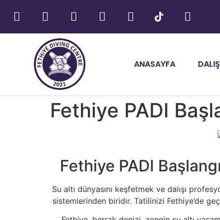
ANASAYFA
DALIŞ
Fethiye PADI Başl
Fethiye PADI Başlangı
Su altı dünyasını keşfetmek ve dalışı profesy
sistemlerinden biridir. Tatilinizi Fethiye’de g
Fethiye, berrak denizi, zengin su altı yaşam