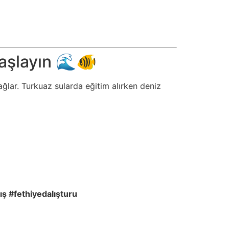
Başlayın 🌊🐠
ağlar. Turkuaz sularda eğitim alırken deniz
ı
ş
#fethiyedalı
ş
turu