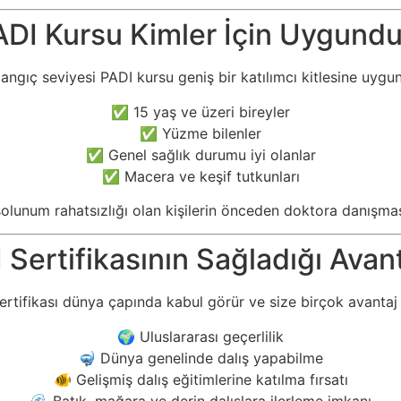
ADI Kursu Kimler İçin Uygundu
angıç seviyesi PADI kursu geniş bir katılımcı kitlesine uygu
✅ 15 yaş ve üzeri bireyler
✅ Yüzme bilenler
✅ Genel sağlık durumu iyi olanlar
✅ Macera ve keşif tutkunları
olunum rahatsızlığı olan kişilerin önceden doktora danışması
 Sertifikasının Sağladığı Avant
ertifikası dünya çapında kabul görür ve size birçok avantaj 
🌍 Uluslararası geçerlilik
🤿 Dünya genelinde dalış yapabilme
🐠 Gelişmiş dalış eğitimlerine katılma fırsatı
🌊 Batık, mağara ve derin dalışlara ilerleme imkanı