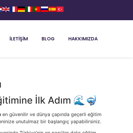
İLETIŞIM
BLOG
HAKKIMIZDA
ğitimine İlk Adım 🌊🤿
u
en güvenilir ve dünya çapında geçerli eğitim
veninize unutulmaz bir başlangıç yapabilirsiniz.
sayesinde Türkiye’nin en popüler dalış eğitim