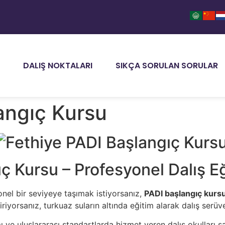
DALIŞ NOKTALARI
SIKÇA SORULAN SORULAR
angıç Kursu
ç Kursu – Profesyonel Dalış E
onel bir seviyeye taşımak istiyorsanız,
PADI başlangıç kurs
eçiriyorsanız, turkuaz suların altında eğitim alarak dalış serü
ı ve uluslararası standartlarda hizmet veren dalış okulları 