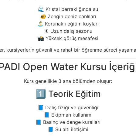
🌊 Kristal berraklığında su
🐠 Zengin deniz canlıları
🏝️ Korunaklı eğitim koyları
☀️ Uzun dalış sezonu
📸 Yüksek görüş mesafesi
ler, kursiyerlerin güvenli ve rahat bir öğrenme süreci yaşamas
PADI Open Water Kursu İçeriğ
Kurs genellikle 3 ana bölümden oluşur:
1️⃣ Teorik Eğitim
📘 Dalış fiziği ve güvenliği
📘 Ekipman kullanımı
📘 Basınç ve denge kuralları
📘 Su altı iletişimi