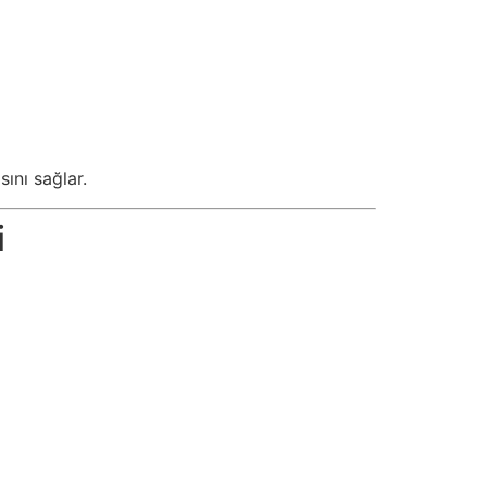
ını sağlar.
i