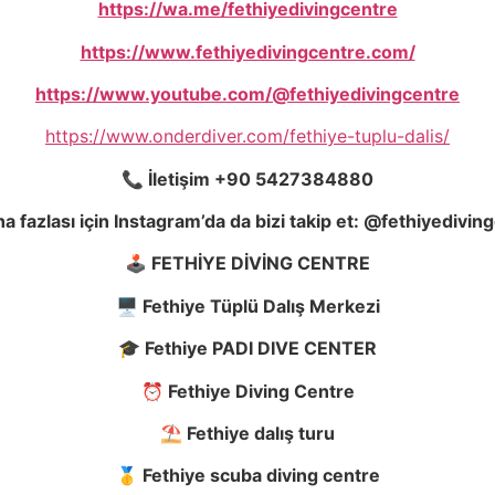
https://wa.me/fethiyedivingcentre
https://www.fethiyedivingcentre.com/
https://www.youtube.com/@fethiyedivingcentre
https://www.onderdiver.com/fethiye-tuplu-dalis/
📞
İletişim +90 5427384880
a fazlası için Instagram’da da bizi takip et: @fethiyedivin
🕹️
FETHİYE DİVİNG CENTRE
🖥️
Fethiye Tüplü Dalış Merkezi
🎓
Fethiye PADI DIVE CENTER
⏰
Fethiye Diving Centre
⛱️
Fethiye dalış turu
🥇
Fethiye scuba diving centre