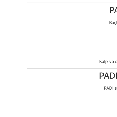
P
Başl
Kalp ve s
PADI
PADI s