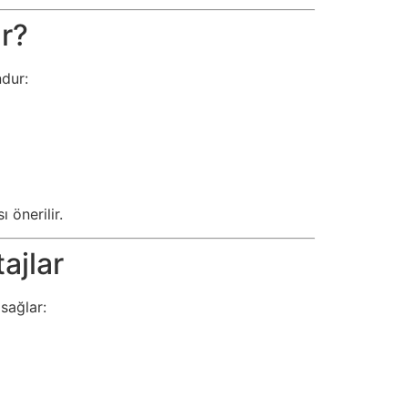
r?
ndur:
 önerilir.
ajlar
sağlar: