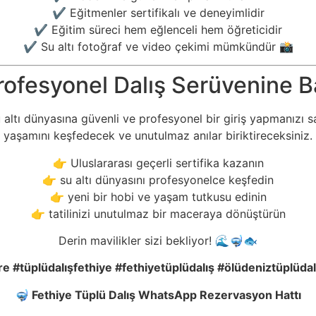
✔ Eğitmenler sertifikalı ve deneyimlidir
✔ Eğitim süreci hem eğlenceli hem öğreticidir
✔ Su altı fotoğraf ve video çekimi mümkündür 📸
rofesyonel Dalış Serüvenine 
altı dünyasına güvenli ve profesyonel bir giriş yapmanızı s
yaşamını keşfedecek ve unutulmaz anılar biriktireceksiniz.
👉 Uluslararası geçerli sertifika kazanın
👉 su altı dünyasını profesyonelce keşfedin
👉 yeni bir hobi ve yaşam tutkusu edinin
👉 tatilinizi unutulmaz bir maceraya dönüştürün
Derin mavilikler sizi bekliyor! 🌊🤿🐟
e #tüplüdalı
şfethiye
#fethiyetüplüdalı
ş
#ölüdeniztüplüdal
🤿
Fethiye Tüplü Dalış WhatsApp Rezervasyon Hattı