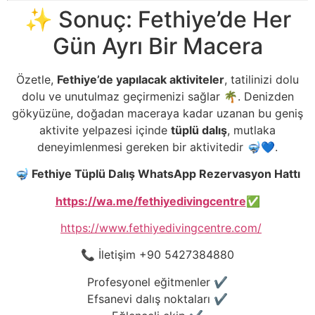
✨ Sonuç: Fethiye’de Her
Gün Ayrı Bir Macera
Özetle,
Fethiye’de yapılacak aktiviteler
, tatilinizi dolu
dolu ve unutulmaz geçirmenizi sağlar 🌴. Denizden
gökyüzüne, doğadan maceraya kadar uzanan bu geniş
aktivite yelpazesi içinde
tüplü dalış
, mutlaka
deneyimlenmesi gereken bir aktivitedir 🤿💙.
🤿
Fethiye Tüplü Dalış WhatsApp Rezervasyon Hattı
https://wa.me/fethiyedivingcentre
✅
https://www.fethiyedivingcentre.com/
📞 İletişim +90 5427384880
Profesyonel eğitmenler ✔️
Efsanevi dalış noktaları ✔️