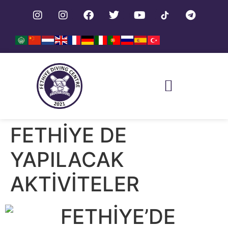
SIKÇA SORULAN SORULAR
FETHİYE DE
YAPILACAK
AKTİVİTELER