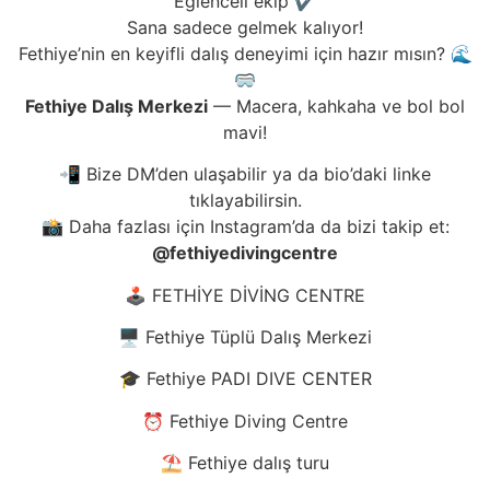
Eğlenceli ekip ✔️
Sana sadece gelmek kalıyor!
Fethiye’nin en keyifli dalış deneyimi için hazır mısın? 🌊
🥽
Fethiye Dalış Merkezi
— Macera, kahkaha ve bol bol
mavi!
📲 Bize DM’den ulaşabilir ya da bio’daki linke
tıklayabilirsin.
📸 Daha fazlası için Instagram’da da bizi takip et:
@fethiyedivingcentre
🕹️ FETHİYE DİVİNG CENTRE
🖥️ Fethiye Tüplü Dalış Merkezi
🎓 Fethiye PADI DIVE CENTER
⏰ Fethiye Diving Centre
⛱️ Fethiye dalış turu