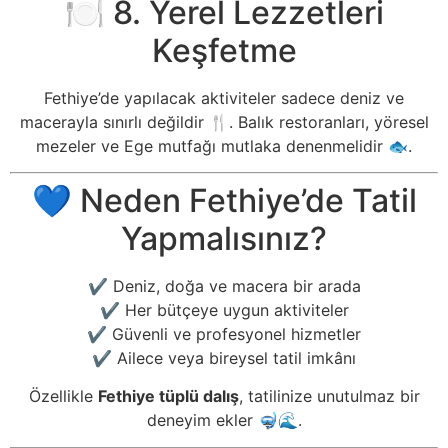
🍽️ 8. Yerel Lezzetleri
Keşfetme
Fethiye’de yapılacak aktiviteler sadece deniz ve
macerayla sınırlı değildir 🍴. Balık restoranları, yöresel
mezeler ve Ege mutfağı mutlaka denenmelidir 🐟.
💙 Neden Fethiye’de Tatil
Yapmalısınız?
✔️ Deniz, doğa ve macera bir arada
✔️ Her bütçeye uygun aktiviteler
✔️ Güvenli ve profesyonel hizmetler
✔️ Ailece veya bireysel tatil imkânı
Özellikle
Fethiye tüplü dalış
, tatilinize unutulmaz bir
deneyim ekler 🤿🌊.