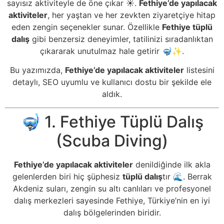
sayısız aktiviteyle de öne çıkar ☀️.
Fethiye’de yapılacak
aktiviteler
, her yaştan ve her zevkten ziyaretçiye hitap
eden zengin seçenekler sunar. Özellikle
Fethiye tüplü
dalış
gibi benzersiz deneyimler, tatilinizi sıradanlıktan
çıkararak unutulmaz hale getirir 🤿✨.
Bu yazımızda,
Fethiye’de yapılacak aktiviteler
listesini
detaylı, SEO uyumlu ve kullanıcı dostu bir şekilde ele
aldık.
🤿 1. Fethiye Tüplü Dalış
(Scuba Diving)
Fethiye’de yapılacak aktiviteler
denildiğinde ilk akla
gelenlerden biri hiç şüphesiz
tüplü dalış
tır 🌊. Berrak
Akdeniz suları, zengin su altı canlıları ve profesyonel
dalış merkezleri sayesinde Fethiye, Türkiye’nin en iyi
dalış bölgelerinden biridir.